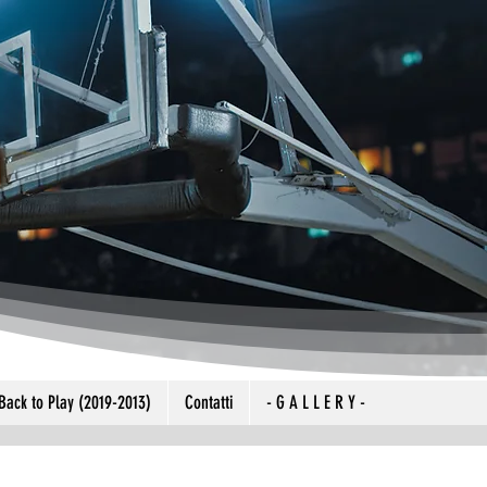
Back to Play (2019-2013)
Contatti
- G A L L E R Y -